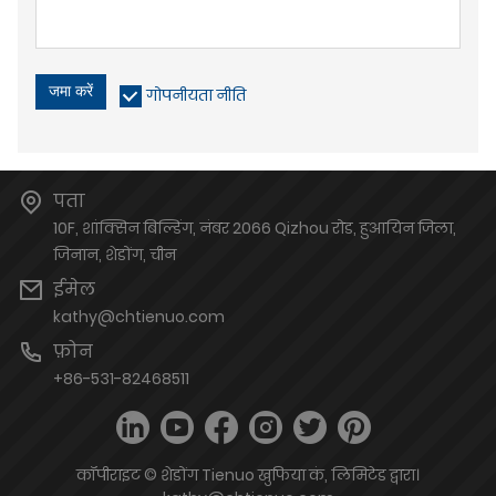
जमा करें
गोपनीयता नीति
पता
10F, शांक्सिन बिल्डिंग, नंबर 2066 Qizhou रोड, हुआयिन जिला,
जिनान, शेडोंग, चीन
ईमेल
kathy@chtienuo.com
फ़ोन
+86-531-82468511
कॉपीराइट © शेडोंग Tienuo खुफिया कं, लिमिटेड द्वारा।