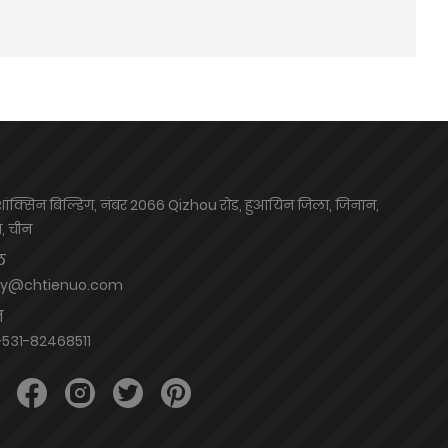
शांक्सिन बिल्डिंग, नंबर 2066 Qizhou रोड, हुआयिन जिला, जिनान,
ग, चीन
ल
hy@chtienuo.com
न
531-82468511