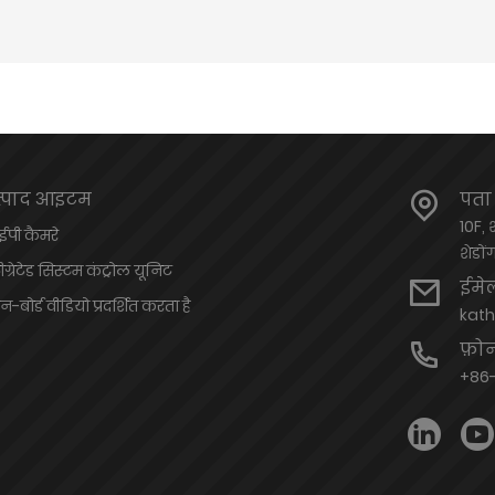
त्पाद आइटम
पता
10F, 
पी ​​कैमरे
शेडों
टीग्रेटेड सिस्टम कंट्रोल यूनिट
ईमे
-बोर्ड वीडियो प्रदर्शित करता है
kat
फ़ो
+86-