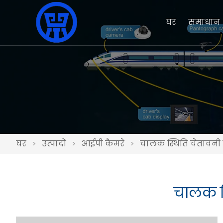
घर
समाधान
घर
>
उत्पादों
>
आईपी ​​कैमरे
>
चालक स्थिति चेतावनी 
चालक स्