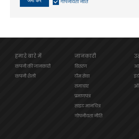
जमा करें
गोपनीयता नीति
हमारे बारे में
जानकारी
उ
कंपनी की जानकारी
वितरण
आई
कंपनी शैली
टीम सेवा
इं
समाचार
ऑन
प्रमाणपत्र
साइट मानचित्र
गोपनीयता नीति