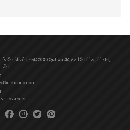
शांक्सिन बिल्डिंग, नंबर 2066 Qizhou रोड, हुआयिन जिला, जिनान,
ग, चीन
ल
hy@chtienuo.com
न
531-82468511