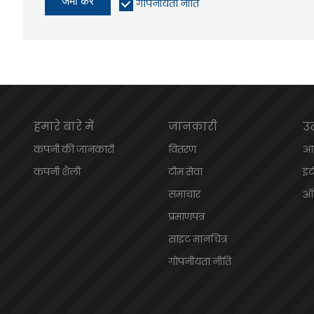
जमा करें
गोपनीयता नीति
हमारे बारे में
जानकारी
उ
कंपनी की जानकारी
वितरण
आई
कंपनी शैली
टीम सेवा
इं
समाचार
ऑन
प्रमाणपत्र
साइट मानचित्र
गोपनीयता नीति