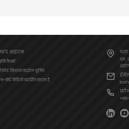
त्पाद आइटम
पता
10F, 
पी ​​कैमरे
शेडों
टीग्रेटेड सिस्टम कंट्रोल यूनिट
ईमे
-बोर्ड वीडियो प्रदर्शित करता है
kat
फ़ो
+86-