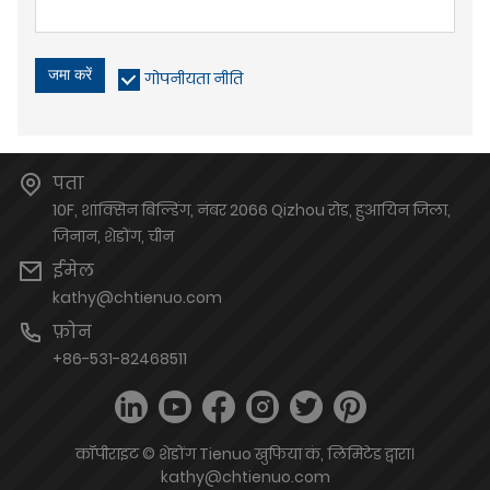
जमा करें
गोपनीयता नीति
पता
10F, शांक्सिन बिल्डिंग, नंबर 2066 Qizhou रोड, हुआयिन जिला,
जिनान, शेडोंग, चीन
ईमेल
kathy@chtienuo.com
फ़ोन
+86-531-82468511
कॉपीराइट © शेडोंग Tienuo खुफिया कं, लिमिटेड द्वारा।
kathy@chtienuo.com