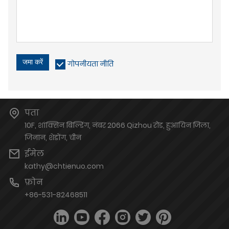
जमा करें
गोपनीयता नीति
पता
10F, शांक्सिन बिल्डिंग, नंबर 2066 Qizhou रोड, हुआयिन जिला,
जिनान, शेडोंग, चीन
ईमेल
kathy@chtienuo.com
फ़ोन
+86-531-82468511