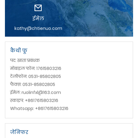
ईमेल
kathy@chtienuo.com
कैथी फू
पद: खाता प्रबंधक
मोबाइल फोन: 17615803216
टेलीफोन: 0531-85802805
फैक्स: 0531-85802805
ईमेल: ruolinfxl@163.com
स्काइप: +8617615803216
Whatsapp: +8617615803216
जेनिफर