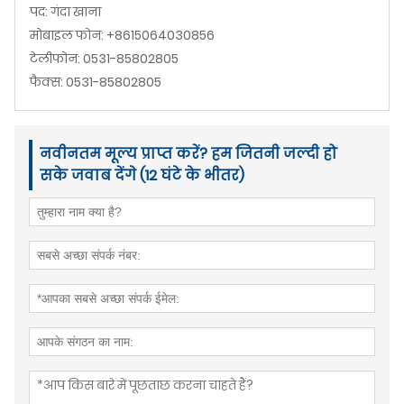
पद: गंदा खाना
मोबाइल फोन: +8615064030856
टेलीफोन: 0531-85802805
फैक्स: 0531-85802805
नवीनतम मूल्य प्राप्त करें? हम जितनी जल्दी हो
सके जवाब देंगे (12 घंटे के भीतर)