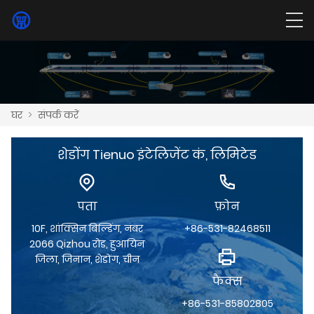
घर
>
संपर्क करें
शेडोंग Tienuo इंटेलिजेंट कं, लिमिटेड
पता
फ़ोन
10F, शांक्सिन बिल्डिंग, नंबर
+86-531-82468511
2066 Qizhou रोड, हुआयिन
जिला, जिनान, शेडोंग, चीन
फैक्स
+86-531-85802805