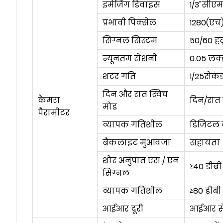
इमेजिंग डिवाइस
1/3"सी
प्रभावी पिक्सेल
1280(एच)
सिग्नल सिस्टम
50/60 हर्
न्यूनतम रोशनी
0.05 लक्स
शटर गति
1/25सेकं
दिन और रात स्विच
कैमरा
दिन/रात
मोड
पैरामीटर
व्यापक गतिशील
डिजिटल 
बैकलाइट मुआवजा
सहायता
शोर अनुपात एस / एन
≥40 डीबी
सिग्नल
व्यापक गतिशील
≥80 डीबी
आईआर दूरी
आईआर स