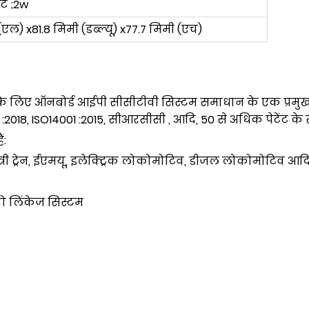
ंट ;2w
(एल) x81.8 मिमी (डब्ल्यू) x77.7 मिमी (एच)
 के लिए ऑनबोर्ड आईपी सीसीटीवी सिस्टम समाधान के एक प्रमुख आपू
18, ISO14001 :2015, सीआरसीसी , आदि, 50 से अधिक पेटेंट के सा
ं:
्री ट्रेन, ईएमयू, इलेक्ट्रिक लोकोमोटिव, डीजल लोकोमोटिव आद
यो लिंकेज सिस्टम