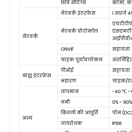
छवि सेटिंग्स
क्रोमा, कं
नेटवर्क इंटरफेस
1 आरजे 4
एचटीटीपी
नेटवर्क प्रोटोकॉल
एसएमटीप
नेटवर्क
आईपीवी4
ONVIF
सहायता
ग्राहक पूर्वावलोकन
अंतर्निहि
पीओई
सहायता
बाह्य इंटरफ़ेस
भंडारण
ग्राहक/
तापमान
-40 ℃ -
नमी
0% - 90
बिजली की आपूर्ति
पोन (DC
अन्य
जलरोधक
IP66