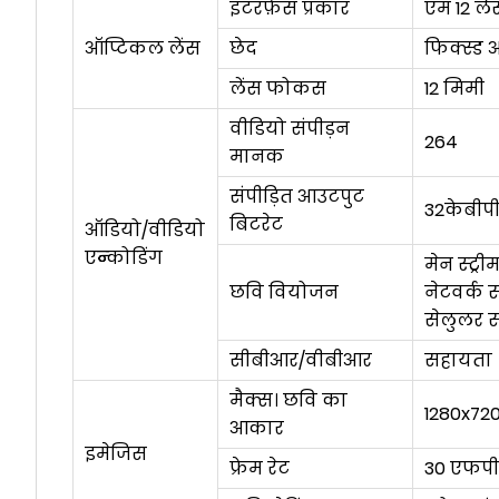
इंटरफ़ेस प्रकार
एम 12 लें
ऑप्टिकल लेंस
छेद
फिक्स्ड अ
लेंस फोकस
12 मिमी
वीडियो संपीड़न
264
मानक
संपीड़ित आउटपुट
32केबी
बिटरेट
ऑडियो/वीडियो
एन्कोडिंग
मेन स्ट्र
छवि वियोजन
नेटवर्क स
सेलुलर स
सीबीआर/वीबीआर
सहायता
मैक्स। छवि का
1280x72
आकार
इमेजिस
फ्रेम रेट
30 एफप