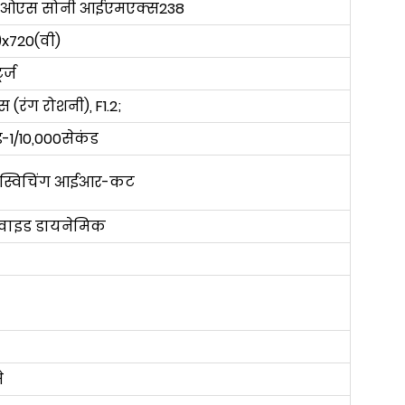
एमओएस सोनी आईएमएक्स238
x720(वी)
ट्ज
 (रंग रोशनी), F1.2;
ड-1/10,000सेकंड
 स्विचिंग आईआर-कट
वाइड डायनेमिक
े