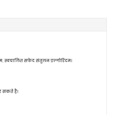
िदम; स्वचालित सफेद संतुलन एल्गोरिदम।
 सकते हैं।