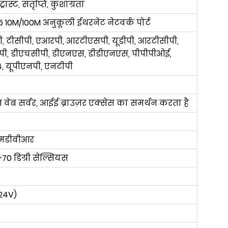
ट्रास्ट, संतृप्ति, कुशाग्रता
5 10M/100M अनुकूली ईथरनेट नेटवर्क पोर्ट
, टीसीपी, एआरपी, आरटीएसपी, यूडीपी, आरटीसीपी,
ी, डीएचसीपी, डीएनएस, डीडीएनएस, पीपीपीओई,
, यूपीएनपी, एनटीपी
त वेब सर्वर, आईई ब्राउज़र एक्सेस का समर्थन करता है
एमडीवीआर
+
70 डिग्री सेल्सियस
%
24V)