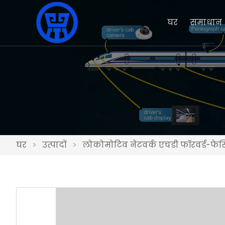
घर
समाधान
घर
>
उत्पादों
>
लोकोमोटिव नेटवर्क एचडी फॉरवर्ड-फेस