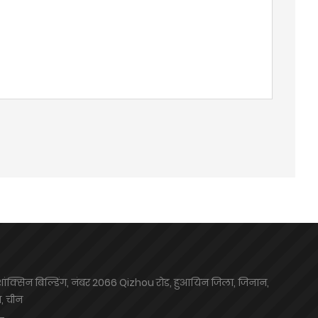
शांक्सिन बिल्डिंग, नंबर 2066 Qizhou रोड, हुआयिन जिला, जिनान,
ग, चीन