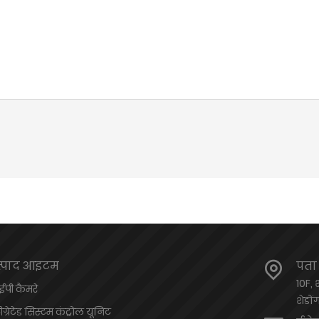
त्पाद आइटम
पता
10F, 
पी ​​कैमरे
शेडों
टीग्रेटेड सिस्टम कंट्रोल यूनिट